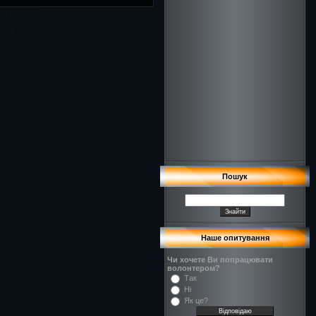
Пошук
Наше опитування
Чи хочете Ви попрацювати
волонтером?
Так
Ні
Як це?