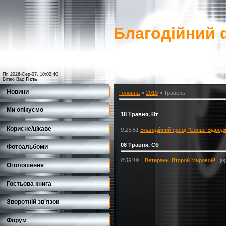
Благодійний 
Пт, 2026-Сер-07, 10:02:40
Вітаю Вас
Гість
Новини
Головна
»
2010
»
Травень
Ми опікуємо
18 Травня, Вт
Корисне/цікаве
9:25:51
Благодійний фонд "Сонце Відродж
08 Травня, Сб
Фотоальбоми
8:39:19
...Ветераны Второй Мировой!..
(0)
Оголошення
Гостьова книга
Зворотній зв'язок
Форум