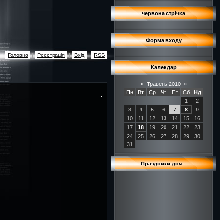
червона стрічка
Форма входу
Головна
|
Реєстрація
|
Вхід
|
RSS
Календар
«
Травень 2010
»
Пн
Вт
Ср
Чт
Пт
Сб
Нд
1
2
3
4
5
6
7
8
9
10
11
12
13
14
15
16
17
18
19
20
21
22
23
24
25
26
27
28
29
30
31
Праздники дня...