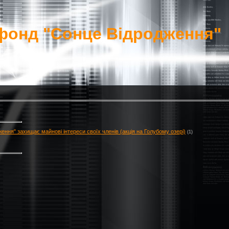
фонд "Сонце Відродження"
ення" захищає майнові інтереси своїх членів (акція на Голубому озері)
(1)