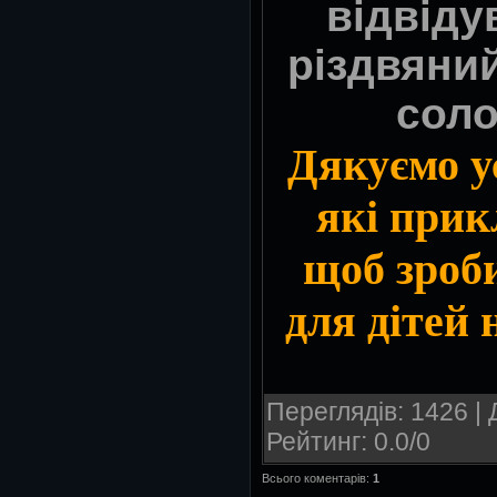
відвіду
різдвяний
сол
Дякуємо у
які прик
щоб зроб
для дітей
Переглядів
: 1426 |
Рейтинг
:
0.0
/
0
Всього коментарів
:
1