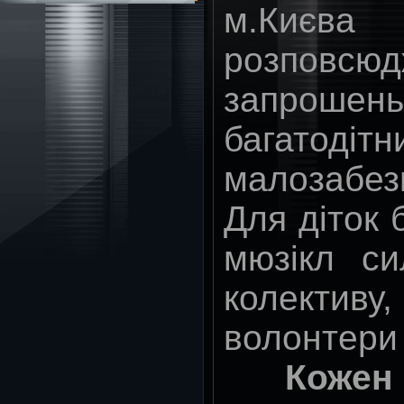
м.Киє
розповс
запрошен
багато
малозабез
Для діток 
мюзікл си
колективу,
волонтери
Кожен