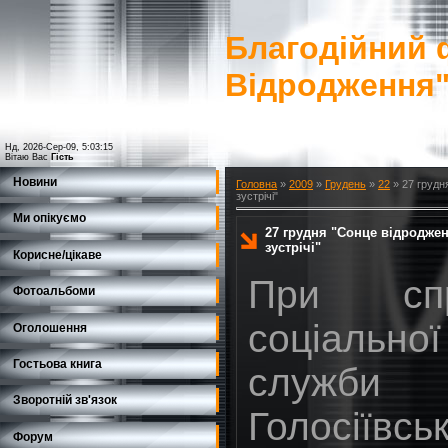
Благодійний 
Відродження
Нд, 2026-Сер-09, 5:03:15
Вітаю Вас
Гість
Новини
Головна
»
2009
»
Грудень
»
22
» 27 грудн
зустрічі"
Ми опікуємо
27 грудня "Сонце відроджен
зустрічі"
Корисне/цікаве
При спр
Фотоальбоми
соціальної
Оголошення
Гостьова книга
служби
Зворотній зв'язок
Голосіїв
Форум