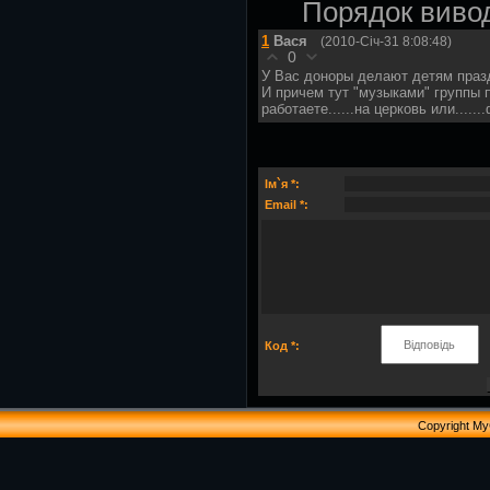
Порядок вивод
1
Вася
(2010-Січ-31 8:08:48)
0
У Вас доноры делают детям праз
И причем тут "музыками" группы 
работаете......на церковь или....
Ім`я *:
Email *:
Код *:
Copyright M